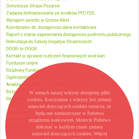
Ochotnicze Straże Pożarne
Zadania dofinansowane ze środków PFC FDS
Wynajem świetlic w Gminie Kikół
Koordynator ds. dostępności dane kontaktowe
Raport o stanie zapewniania dostępności podmiotu publicznego
Rekrutacja do Szkoły Inicjatyw Strażniczych
DOOR-to-DOOR
Kontakt w sprawie rozliczeń finansowych wod-kan
Fundusze unijne
Rządowy Fundusz Rozwoju Dróg
Ogólnopolska Kampania Dzieciństwo bez Przemocy
Analiza zagrożeń na obszarach wodnych
Bezpieczeństwo Publiczne
W ramach naszej witryny stosujemy pliki
Regulamin publikowania informacji w mediach
cookies. Korzystanie z witryny bez zmiany
społecznościowych i www
ustawień dotyczących cookies oznacza, że
Zasady dotyczące ochrony danych osobowych na fanpage
będą one zamieszczane w Państwa
Miasta i Gminy na Facebooku
urządzeniu końcowym. Możecie Państwo
Klauzula informacyjna profil na FB dla UMiG Kikół
dokonać w każdym czasie zmiany
Budżet obywatelski dla Miasta Kikół
ustawień dotyczących cookies. Więcej