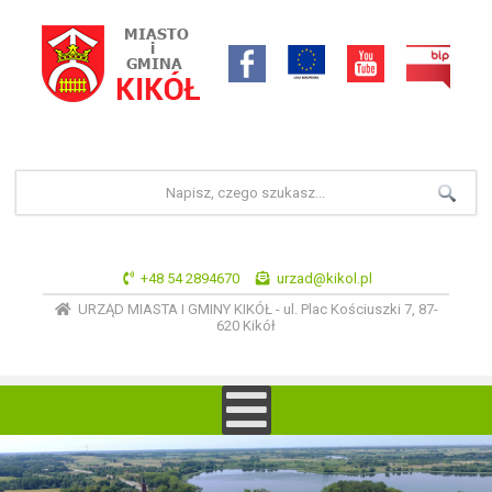
+48 54 2894670
urzad@kikol.pl
URZĄD MIASTA I GMINY KIKÓŁ - ul. Plac Kościuszki 7, 87-
620 Kikół