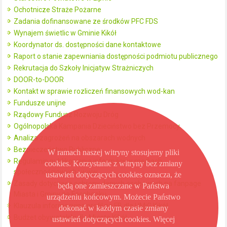
Ochotnicze Straże Pożarne
Zadania dofinansowane ze środków PFC FDS
Wynajem świetlic w Gminie Kikół
Koordynator ds. dostępności dane kontaktowe
Raport o stanie zapewniania dostępności podmiotu publicznego
Rekrutacja do Szkoły Inicjatyw Strażniczych
DOOR-to-DOOR
Kontakt w sprawie rozliczeń finansowych wod-kan
Fundusze unijne
Rządowy Fundusz Rozwoju Dróg
Ogólnopolska Kampania Dzieciństwo bez Przemocy
Analiza zagrożeń na obszarach wodnych
Bezpieczeństwo Publiczne
W ramach naszej witryny stosujemy pliki
Regulamin publikowania informacji w mediach
cookies. Korzystanie z witryny bez zmiany
społecznościowych i www
ustawień dotyczących cookies oznacza, że
Zasady dotyczące ochrony danych osobowych na fanpage
będą one zamieszczane w Państwa
Miasta i Gminy na Facebooku
urządzeniu końcowym. Możecie Państwo
Klauzula informacyjna profil na FB dla UMiG Kikół
dokonać w każdym czasie zmiany
Budżet obywatelski dla Miasta Kikół
ustawień dotyczących cookies. Więcej