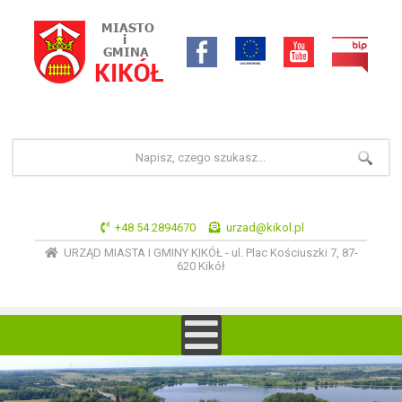
+48 54 2894670
urzad@kikol.pl
URZĄD MIASTA I GMINY KIKÓŁ - ul. Plac Kościuszki 7, 87-
620 Kikół