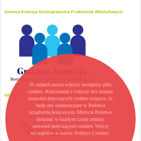
Gminna Komisja Rozwiązywania Problemów Alkoholowych
W ramach naszej witryny stosujemy pliki
cookies. Korzystanie z witryny bez zmiany
Informacje dotyczące Centralnego Portu Komunikacyjnego
ustawień dotyczących cookies oznacza, że
będą one zamieszczane w Państwa
urządzeniu końcowym. Możecie Państwo
dokonać w każdym czasie zmiany
ustawień dotyczących cookies. Więcej
szczegółów w naszej 'Polityce Cookies'.