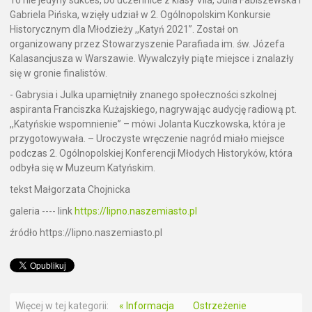
To nie jedyny sukces, bo uczennice z klasy VIIa, Julia Fabiszewska i
Gabriela Pińska, wzięły udział w 2. Ogólnopolskim Konkursie
Historycznym dla Młodzieży ,,Katyń 2021”. Został on
organizowany przez Stowarzyszenie Parafiada im. św. Józefa
Kalasancjusza w Warszawie. Wywalczyły piąte miejsce i znalazły
się w gronie finalistów.
- Gabrysia i Julka upamiętniły znanego społeczności szkolnej
aspiranta Franciszka Kużajskiego, nagrywając audycję radiową pt.
,,Katyńskie wspomnienie” – mówi Jolanta Kuczkowska, która je
przygotowywała. – Uroczyste wręczenie nagród miało miejsce
podczas 2. Ogólnopolskiej Konferencji Młodych Historyków, która
odbyła się w Muzeum Katyńskim.
tekst Małgorzata Chojnicka
galeria ---- link
https://lipno.naszemiasto.pl
źródło https://lipno.naszemiasto.pl
Więcej w tej kategorii:
« Informacja
Ostrzeżenie