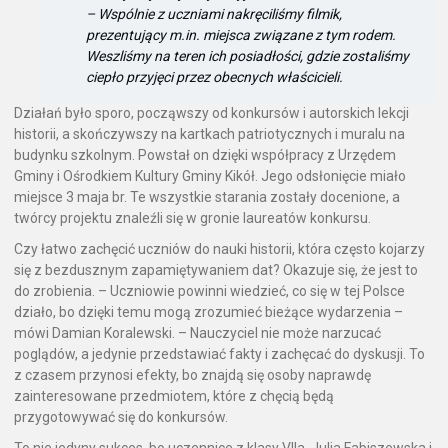
– Wspólnie z uczniami nakręciliśmy filmik,
prezentujący m.in. miejsca związane z tym rodem.
Weszliśmy na teren ich posiadłości, gdzie zostaliśmy
ciepło przyjęci przez obecnych właścicieli.
Działań było sporo, począwszy od konkursów i autorskich lekcji
historii, a skończywszy na kartkach patriotycznych i muralu na
budynku szkolnym. Powstał on dzięki współpracy z Urzędem
Gminy i Ośrodkiem Kultury Gminy Kikół. Jego odsłonięcie miało
miejsce 3 maja br. Te wszystkie starania zostały docenione, a
twórcy projektu znaleźli się w gronie laureatów konkursu.
Czy łatwo zachęcić uczniów do nauki historii, która często kojarzy
się z bezdusznym zapamiętywaniem dat? Okazuje się, że jest to
do zrobienia. – Uczniowie powinni wiedzieć, co się w tej Polsce
działo, bo dzięki temu mogą zrozumieć bieżące wydarzenia –
mówi Damian Koralewski. – Nauczyciel nie może narzucać
poglądów, a jedynie przedstawiać fakty i zachęcać do dyskusji. To
z czasem przynosi efekty, bo znajdą się osoby naprawdę
zainteresowane przedmiotem, które z chęcią będą
przygotowywać się do konkursów.