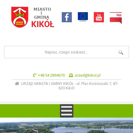
+48 54 2894670
urzad@kikol.pl
URZĄD MIASTA I GMINY KIKÓŁ - ul. Plac Kościuszki 7, 87-
620 Kikół