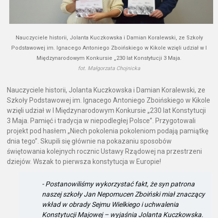
Nauczyciele historii, Jolanta Kuczkowska i Damian Koralewski, ze Szkoły
Podstawowej im. Ignacego Antoniego Zboińskiego w Kikole wzięli udział w I
Międzynarodowym Konkursie „230 lat Konstytucji 3 Maja.
fot. Małgorzata Chojnicka
Nauczyciele historii, Jolanta Kuczkowska i Damian Koralewski, ze
Szkoły Podstawowej im. Ignacego Antoniego Zboińskiego w Kikole
wzięli udział w I Międzynarodowym Konkursie „230 lat Konstytucji
3 Maja. Pamięć i tradycja w niepodległej Polsce”. Przygotowali
projekt pod hasłem „Niech pokolenia pokoleniom podają pamiątkę
dnia tego”. Skupili się głównie na pokazaniu sposobów
świętowania kolejnych rocznic Ustawy Rządowej na przestrzeni
dziejów. Wszak to pierwsza konstytucja w Europie!
- Postanowiliśmy wykorzystać fakt, że syn patrona
naszej szkoły Jan Nepomucen Zboiński miał znaczący
wkład w obrady Sejmu Wielkiego i uchwalenia
Konstytucji Majowej – wyjaśnia Jolanta Kuczkowska.