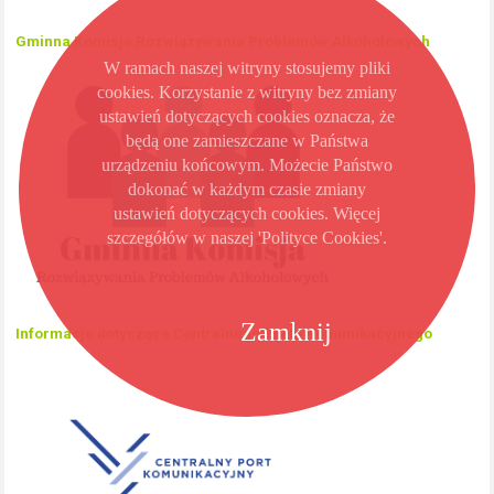
Gminna Komisja Rozwiązywania Problemów Alkoholowych
W ramach naszej witryny stosujemy pliki
cookies. Korzystanie z witryny bez zmiany
ustawień dotyczących cookies oznacza, że
będą one zamieszczane w Państwa
urządzeniu końcowym. Możecie Państwo
dokonać w każdym czasie zmiany
ustawień dotyczących cookies. Więcej
szczegółów w naszej 'Polityce Cookies'.
Zamknij
Informacje dotyczące Centralnego Portu Komunikacyjnego