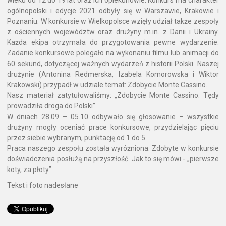
wieku od 12 do 19 lat oraz ich opiekunowie. Konkurs ma charakter
ogólnopolski i edycje 2021 odbyły się w Warszawie, Krakowie i
Poznaniu. W konkursie w Wielkopolsce wzięły udział także zespoły
z ościennych województw oraz drużyny m.in. z Danii i Ukrainy.
Każda ekipa otrzymała do przygotowania pewne wydarzenie.
Zadanie konkursowe polegało na wykonaniu filmu lub animacji do
60 sekund, dotyczącej ważnych wydarzeń z historii Polski. Naszej
drużynie (Antonina Redmerska, Izabela Komorowska i Wiktor
Krakowski) przypadł w udziale temat: Zdobycie Monte Cassino.
Nasz materiał zatytułowaliśmy: „Zdobycie Monte Cassino. Tędy
prowadziła droga do Polski”.
W dniach 28.09 – 05.10 odbywało się głosowanie – wszystkie
drużyny mogły oceniać prace konkursowe, przydzielając pięciu
przez siebie wybranym, punktację od 1 do 5.
Praca naszego zespołu została wyróżniona. Zdobyte w konkursie
doświadczenia posłużą na przyszłość. Jak to się mówi - „pierwsze
koty, za płoty”
Tekst i foto nadesłane