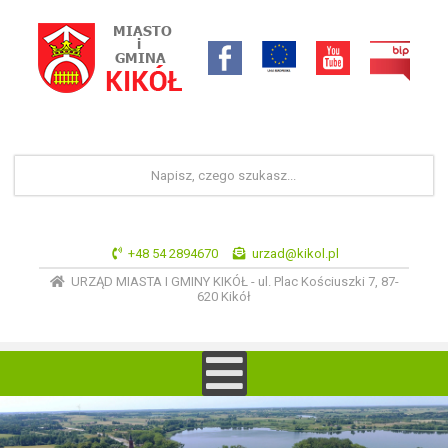
+48 54 2894670
urzad@kikol.pl
URZĄD MIASTA I GMINY KIKÓŁ - ul. Plac Kościuszki 7, 87-
620 Kikół