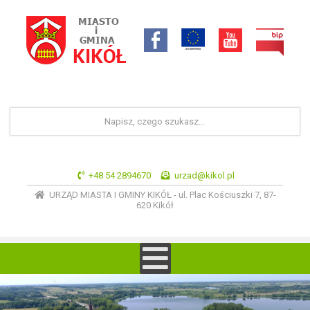
+48 54 2894670
urzad@kikol.pl
URZĄD MIASTA I GMINY KIKÓŁ - ul. Plac Kościuszki 7, 87-
620 Kikół