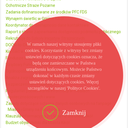
Ochotnicze Straże Pożarne
Zadania dofinansowane ze środków PFC FDS
Wynajem świetlic w Gminie Kikół
Koordynator ds. dostępności dane kontaktowe
Raport o stanie zapewniania dostępności podmiotu publicznego
Rekrutacja do Szkoły Inicjatyw Strażniczych
W ramach naszej witryny stosujemy pliki
DOOR-to-DOOR
cookies. Korzystanie z witryny bez zmiany
Kontakt w sprawie rozliczeń finansowych wod-kan
ustawień dotyczących cookies oznacza, że
Fundusze unijne
będą one zamieszczane w Państwa
Rządowy Fundusz Rozwoju Dróg
urządzeniu końcowym. Możecie Państwo
Ogólnopolska Kampania Dzieciństwo bez Przemocy
dokonać w każdym czasie zmiany
Analiza zagrożeń na obszarach wodnych
ustawień dotyczących cookies. Więcej
Bezpieczeństwo Publiczne
szczegółów w naszej 'Polityce Cookies'.
Regulamin publikowania informacji w mediach
społecznościowych i www
Zasady dotyczące ochrony danych osobowych na fanpage
Miasta i Gminy na Facebooku
Zamknij
Klauzula informacyjna profil na FB dla UMiG Kikół
Budżet obywatelski dla Miasta Kikół