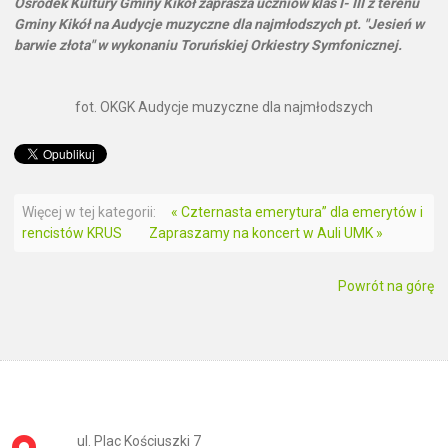
Ośrodek Kultury Gminy Kikół zaprasza uczniów klas I- III z terenu
Gminy Kikół na Audycje muzyczne dla najmłodszych pt. "Jesień w
barwie złota" w wykonaniu Toruńskiej Orkiestry Symfonicznej.
fot. OKGK Audycje muzyczne dla najmłodszych
Więcej w tej kategorii:
« Czternasta emerytura” dla emerytów i
rencistów KRUS
Zapraszamy na koncert w Auli UMK »
Powrót na górę
ul. Plac Kościuszki 7