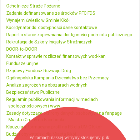
Ochotnicze Straże Pożarne
Zadania dofinansowane ze środków PFC FDS
Wynajem świetlic w Gminie Kikół
Koordynator ds. dostępności dane kontaktowe
Raport o stanie zapewniania dostępności podmiotu publicznego
Rekrutacja do Szkoły Inicjatyw Strażniczych
DOOR-to-DOOR
Kontakt w sprawie rozliczeń finansowych wod-kan
Fundusze unijne
Rządowy Fundusz Rozwoju Dróg
Ogólnopolska Kampania Dzieciństwo bez Przemocy
Analiza zagrożeń na obszarach wodnych
Bezpieczeństwo Publiczne
Regulamin publikowania informacji w mediach
społecznościowych i www
Zasady dotyczące ochrony danych osobowych na fanpage
Miasta i Gminy na Facebooku
Klauzula informacyjna profil na FB dla UMiG Kikół
Budżet obywatelski dla Miasta Kikół
W ramach naszej witryny stosujemy pliki