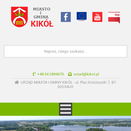
+48 54 2894670
urzad@kikol.pl
URZĄD MIASTA I GMINY KIKÓŁ - ul. Plac Kościuszki 7, 87-
620 Kikół