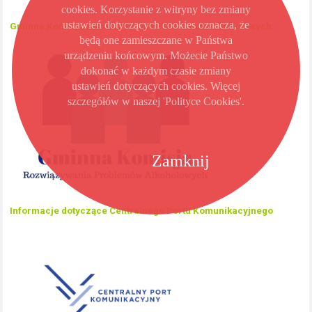
cookies. Korzystanie z witryny bez zmiany
ustawień dotyczących cookies oznacza, że
Gminna Komisja Rozwiązywania Problemów Alkoholowych
będą one zamieszczane w Państwa
urządzeniu końcowym. Możecie Państwo
dokonać w każdym czasie zmiany
ustawień dotyczących cookies. Więcej
szczegółów w naszej 'Polityce Cookies'.
Zamknij
Informacje dotyczące Centralnego Portu Komunikacyjnego