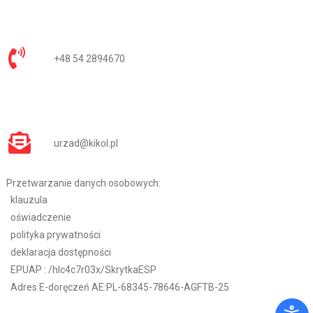
+48 54 2894670
urzad@kikol.pl
Przetwarzanie danych osobowych:
klauzula
oświadczenie
polityka prywatności
deklaracja dostępności
EPUAP :
/hlc4c7r03x/SkrytkaESP
Adres E-doręczeń AE:PL-68345-78646-AGFTB-25