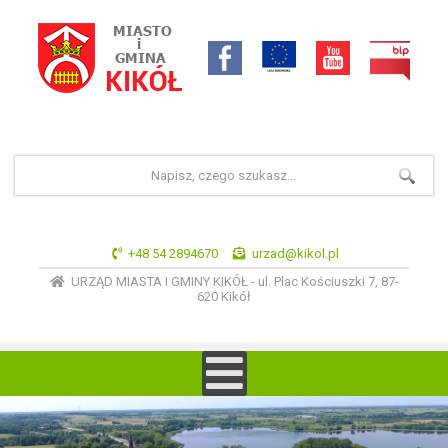
+48 54 2894670
urzad@kikol.pl
URZĄD MIASTA I GMINY KIKÓŁ - ul. Plac Kościuszki 7, 87-
620 Kikół