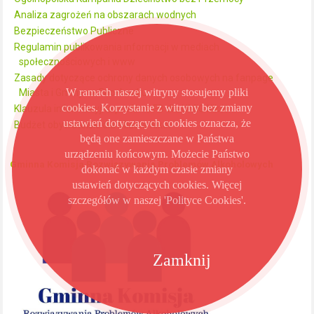
Analiza zagrożeń na obszarach wodnych
Bezpieczeństwo Publiczne
Regulamin publikowania informacji w mediach
społecznościowych i www
Zasady dotyczące ochrony danych osobowych na fanpage
W ramach naszej witryny stosujemy pliki
Miasta i Gminy na Facebooku
cookies. Korzystanie z witryny bez zmiany
Klauzula informacyjna profil na FB dla UMiG Kikół
ustawień dotyczących cookies oznacza, że
Budżet obywatelski dla Miasta Kikół
będą one zamieszczane w Państwa
urządzeniu końcowym. Możecie Państwo
Gminna Komisja Rozwiązywania Problemów Alkoholowych
dokonać w każdym czasie zmiany
ustawień dotyczących cookies. Więcej
szczegółów w naszej 'Polityce Cookies'.
Zamknij