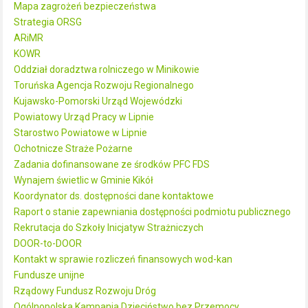
Mapa zagrożeń bezpieczeństwa
Strategia ORSG
ARiMR
KOWR
Oddział doradztwa rolniczego w Minikowie
Toruńska Agencja Rozwoju Regionalnego
Kujawsko-Pomorski Urząd Wojewódzki
Powiatowy Urząd Pracy w Lipnie
Starostwo Powiatowe w Lipnie
Ochotnicze Straże Pożarne
Zadania dofinansowane ze środków PFC FDS
Wynajem świetlic w Gminie Kikół
Koordynator ds. dostępności dane kontaktowe
Raport o stanie zapewniania dostępności podmiotu publicznego
Rekrutacja do Szkoły Inicjatyw Strażniczych
DOOR-to-DOOR
Kontakt w sprawie rozliczeń finansowych wod-kan
Fundusze unijne
Rządowy Fundusz Rozwoju Dróg
Ogólnopolska Kampania Dzieciństwo bez Przemocy