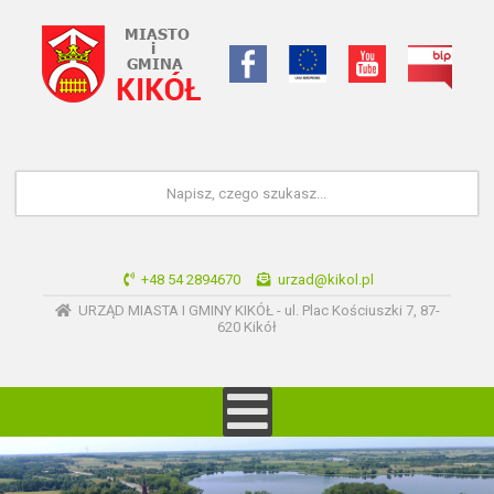
+48 54 2894670
urzad@kikol.pl
URZĄD MIASTA I GMINY KIKÓŁ - ul. Plac Kościuszki 7, 87-
620 Kikół