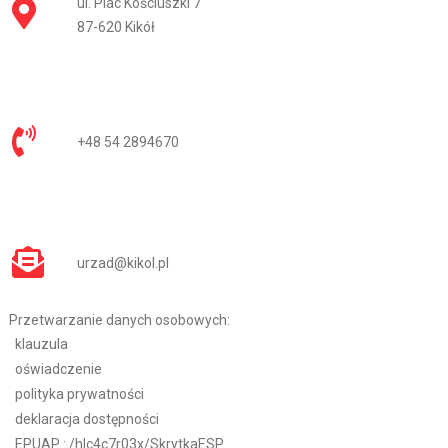
ul. Plac Kościuszki 7
87-620 Kikół
+48 54 2894670
urzad@kikol.pl
Przetwarzanie danych osobowych:
klauzula
oświadczenie
polityka prywatności
deklaracja dostępności
EPUAP :
/hlc4c7r03x/SkrytkaESP