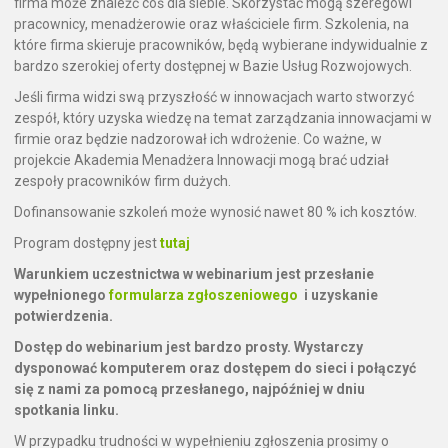
firma może znaleźć coś dla siebie. Skorzystać mogą szeregowi
pracownicy, menadżerowie oraz właściciele firm. Szkolenia, na
które firma skieruje pracowników, będą wybierane indywidualnie z
bardzo szerokiej oferty dostępnej w Bazie Usług Rozwojowych.
Jeśli firma widzi swą przyszłość w innowacjach warto stworzyć
zespół, który uzyska wiedzę na temat zarządzania innowacjami w
firmie oraz będzie nadzorował ich wdrożenie. Co ważne, w
projekcie Akademia Menadżera Innowacji mogą brać udział
zespoły pracowników firm dużych.
Dofinansowanie szkoleń może wynosić nawet 80 % ich kosztów.
Program dostępny jest
tutaj
Warunkiem uczestnictwa w webinarium jest przesłanie
wypełnionego
formularza zgłoszeniowego
i uzyskanie
potwierdzenia.
Dostęp do webinarium jest bardzo prosty. Wystarczy
dysponować komputerem oraz dostępem do sieci i połączyć
się z nami za pomocą przesłanego, najpóźniej w dniu
spotkania linku.
W przypadku trudności w wypełnieniu zgłoszenia prosimy o