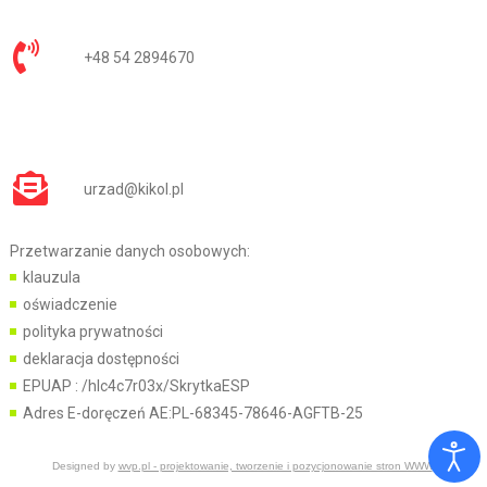
+48 54 2894670
urzad@kikol.pl
Przetwarzanie danych osobowych:
klauzula
oświadczenie
polityka prywatności
deklaracja dostępności
EPUAP :
/hlc4c7r03x/SkrytkaESP
Adres E-doręczeń AE:PL-68345-78646-AGFTB-25
Designed by
wvp.pl - projektowanie, tworzenie i pozycjonowanie stron WWW
.