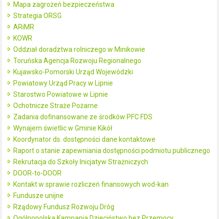
Mapa zagrożeń bezpieczeństwa
Strategia ORSG
ARiMR
KOWR
Oddział doradztwa rolniczego w Minikowie
Toruńska Agencja Rozwoju Regionalnego
Kujawsko-Pomorski Urząd Wojewódzki
Powiatowy Urząd Pracy w Lipnie
Starostwo Powiatowe w Lipnie
Ochotnicze Straże Pożarne
Zadania dofinansowane ze środków PFC FDS
Wynajem świetlic w Gminie Kikół
Koordynator ds. dostępności dane kontaktowe
Raport o stanie zapewniania dostępności podmiotu publicznego
Rekrutacja do Szkoły Inicjatyw Strażniczych
DOOR-to-DOOR
Kontakt w sprawie rozliczeń finansowych wod-kan
Fundusze unijne
Rządowy Fundusz Rozwoju Dróg
Ogólnopolska Kampania Dzieciństwo bez Przemocy