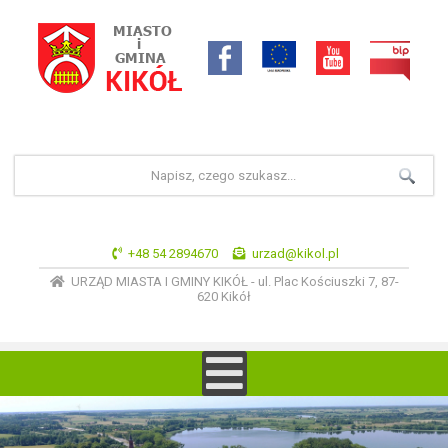
+48 54 2894670
urzad@kikol.pl
URZĄD MIASTA I GMINY KIKÓŁ - ul. Plac Kościuszki 7, 87-
620 Kikół