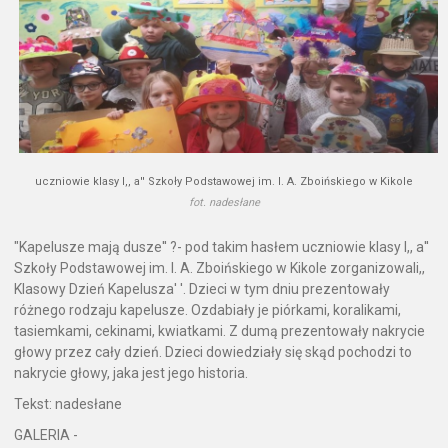
uczniowie klasy I,, a'' Szkoły Podstawowej im. I. A. Zboińskiego w Kikole
fot. nadesłane
"Kapelusze mają dusze'' ?- pod takim hasłem uczniowie klasy I,, a''
Szkoły Podstawowej im. I. A. Zboińskiego w Kikole zorganizowali,,
Klasowy Dzień Kapelusza' '. Dzieci w tym dniu prezentowały
różnego rodzaju kapelusze. Ozdabiały je piórkami, koralikami,
tasiemkami, cekinami, kwiatkami. Z dumą prezentowały nakrycie
głowy przez cały dzień. Dzieci dowiedziały się skąd pochodzi to
nakrycie głowy, jaka jest jego historia.
Tekst: nadesłane
GALERIA -