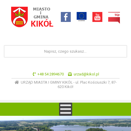
+48 54 2894670
urzad@kikol.pl
URZĄD MIASTA I GMINY KIKÓŁ - ul. Plac Kościuszki 7, 87-
620 Kikół