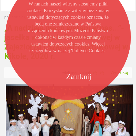
W ramach naszej witryny stosujemy pliki
cookies. Korzystanie z witryny bez zmiany
ustawień dotyczących cookies oznacza, że
poniedziałek, 21 grudzień 2020 13:42
będą one zamieszczane w Państwa
„A nadzieja niech wstąpi w nas...”-
urządzeniu końcowym. Możecie Państwo
jasełka w Szkole Podstawowej w
dokonać w każdym czasie zmiany
ustawień dotyczących cookies. Więcej
Zajeziorzu i Szkole Podstawowej w
szczegółów w naszej 'Polityce Cookies'.
Kikole, 2020 r.
Wydrukuj
wielkość czcionki
Zamknij