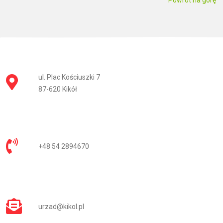
Powrót na górę
ul. Plac Kościuszki 7
87-620 Kikół
+48 54 2894670
urzad@kikol.pl