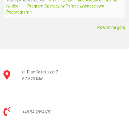
Więcej w tej kategorii:
« 11.11.2020 – Niepodległa do hymnu
[wideo]
Program Operacyjny Pomoc Żywnościowa
Podprogram »
Powrót na górę
ul. Plac Kościuszki 7
87-620 Kikół
+48 54 2894670