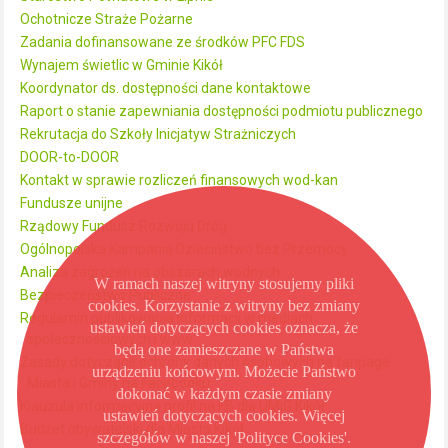
Ochotnicze Straże Pożarne
Zadania dofinansowane ze środków PFC FDS
Wynajem świetlic w Gminie Kikół
Koordynator ds. dostępności dane kontaktowe
Raport o stanie zapewniania dostępności podmiotu publicznego
Rekrutacja do Szkoły Inicjatyw Strażniczych
DOOR-to-DOOR
Kontakt w sprawie rozliczeń finansowych wod-kan
Fundusze unijne
Rządowy Fundusz Rozwoju Dróg
Ogólnopolska Kampania Dzieciństwo bez Przemocy
Analiza zagrożeń na obszarach wodnych
W ramach naszej witryny stosujemy pliki
Bezpieczeństwo Publiczne
cookies. Korzystanie z witryny bez zmiany
Regulamin publikowania informacji w mediach
ustawień dotyczących cookies oznacza, że
społecznościowych i www
będą one zamieszczane w Państwa
Zasady dotyczące ochrony danych osobowych na fanpage
urządzeniu końcowym. Możecie Państwo
Miasta i Gminy na Facebooku
dokonać w każdym czasie zmiany
Klauzula informacyjna profil na FB dla UMiG Kikół
ustawień dotyczących cookies. Więcej
Budżet obywatelski dla Miasta Kikół
szczegółów w naszej 'Polityce Cookies'.