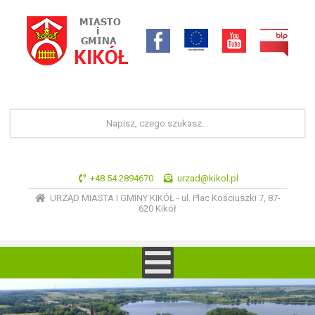
+48 54 2894670
urzad@kikol.pl
URZĄD MIASTA I GMINY KIKÓŁ - ul. Plac Kościuszki 7, 87-
620 Kikół