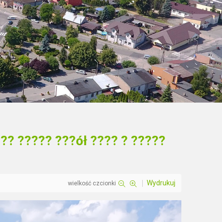
?? ????? ???ół ???? ? ?????
Wydrukuj
wielkość czcionki