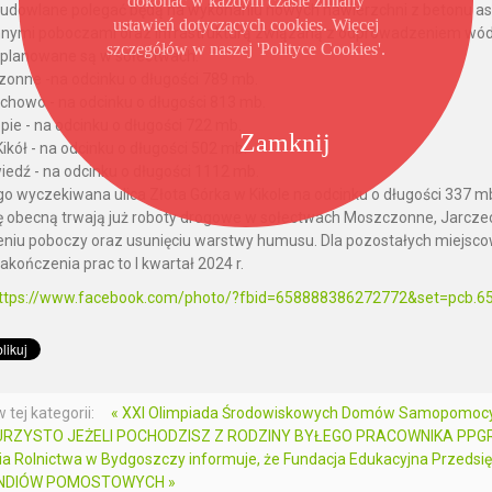
dokonać w każdym czasie zmiany
udowlane polegać będą na wykonaniu nowych nawierzchni z betonu asf
ustawień dotyczących cookies. Więcej
nymi poboczami oraz infrastrukturą związaną z odprowadzeniem wód
szczegółów w naszej 'Polityce Cookies'.
planowane są w sołectwach:
nne -na odcinku o długości 789 mb.
howo - na odcinku o długości 813 mb.
ie - na odcinku o długości 722 mb.
Zamknij
ikół - na odcinku o długości 502 mb.
edź - na odcinku o długości 1112 mb.
go wyczekiwana ulica Złota Górka w Kikole na odcinku o długości 337 m
ę obecną trwają już roboty drogowe w sołectwach Moszczonne, Jarczec
niu poboczy oraz usunięciu warstwy humusu. Dla pozostałych miejsc
akończenia prac to I kwartał 2024 r.
ttps://www.facebook.com/photo/?fbid=658888386272772&set=pcb.
 tej kategorii:
« XXI Olimpiada Środowiskowych Domów Samopomoc
RZYSTO JEŻELI POCHODZISZ Z RODZINY BYŁEGO PRACOWNIKA PPGR 
a Rolnictwa w Bydgoszczy informuje, że Fundacja Edukacyjna Przedsi
NDIÓW POMOSTOWYCH »