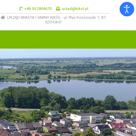
+48 54 2894670
urzad@kikol.pl
URZĄD MIASTA I GMINY KIKÓŁ - ul. Plac Kościuszki 7, 87-
620 Kikół