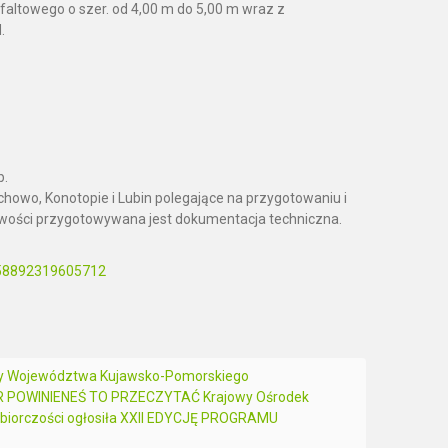
altowego o szer. od 4,00 m do 5,00 m wraz z
.
b.
howo, Konotopie i Lubin polegające na przygotowaniu i
owości przygotowywana jest dokumentacja techniczna.
658892319605712
y Województwa Kujawsko-Pomorskiego
POWINIENEŚ TO PRZECZYTAĆ Krajowy Ośrodek
ębiorczości ogłosiła XXII EDYCJĘ PROGRAMU