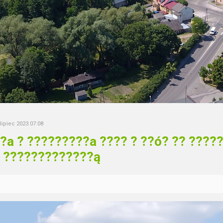
 lipiec 2023 07:08
?a ? ?????????a ???? ? ??ó? ?? ?????
 ?????????????ą