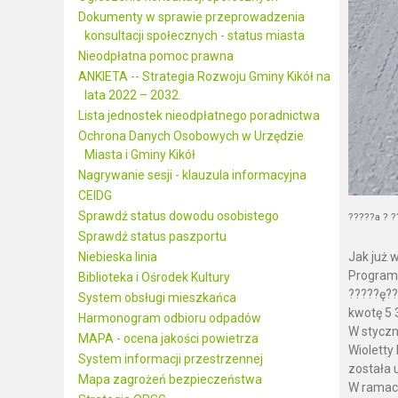
Dokumenty w sprawie przeprowadzenia
konsultacji społecznych - status miasta
Nieodpłatna pomoc prawna
ANKIETA -- Strategia Rozwoju Gminy Kikół na
lata 2022 – 2032.
Lista jednostek nieodpłatnego poradnictwa
Ochrona Danych Osobowych w Urzędzie
Miasta i Gminy Kikół
Nagrywanie sesji - klauzula informacyjna
CEIDG
Sprawdź status dowodu osobistego
?????a ? ?
Sprawdź status paszportu
Niebieska linia
Jak już 
Program 
Biblioteka i Ośrodek Kultury
?????ę??
System obsługi mieszkańca
kwotę 5 
Harmonogram odbioru odpadów
W styczn
MAPA - ocena jakości powietrza
Wioletty
System informacji przestrzennej
została 
Mapa zagrożeń bezpieczeństwa
W ramach