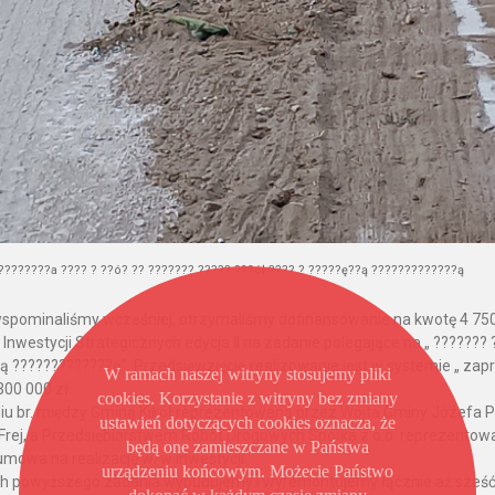
????????a ???? ? ??ó? ?? ??????? ????? ???ół ???? ? ?????ę??ą ?????????????ą
wspominaliśmy wcześniej, otrzymaliśmy dofinansowanie na kwotę 4 75
Inwestycji Strategicznych edycja II na zadanie polegające na „ ??????? ?
ą ?????????????ą”. Przedsięwzięcie realizowanie jest w systemie „ zap
W ramach naszej witryny stosujemy pliki
300 000 zł.
cookies. Korzystanie z witryny bez zmiany
iu br. między Gminą Kikół reprezentowaną przez Wójta Gminy Józefa 
ustawień dotyczących cookies oznacza, że
 Frej, a Przedsiębiorstwem Robót Drogowych Spółka z o.o. reprezent
będą one zamieszczane w Państwa
umowa na realizację w/w inwestycji.
urządzeniu końcowym. Możecie Państwo
 powyższego zadania wybudujemy i wyremontujemy łącznie aż sześć o