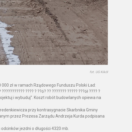
fot. UG Kikół
0 000 zł w ramach Rządowego Funduszu Polski Ład:
 ??????????? ???? ? ??ó? ?? ??????? ????? ???ół ???? ?
rojektuj i wybuduj”. Koszt robót budowlanych opiewa na
Predenkiewicza przy kontrasygnacie Skarbnika Gminy
owanym przez Prezesa Zarządu Andrzeja Kurda podpisana
dcinków jezdni o długości 4320 mb.