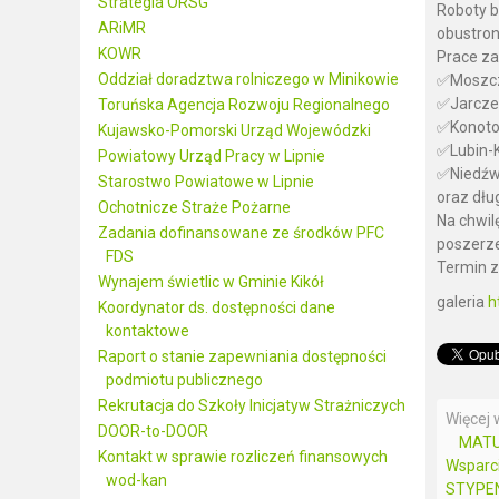
Strategia ORSG
Roboty b
ARiMR
obustron
KOWR
Prace za
Oddział doradztwa rolniczego w Minikowie
✅Moszczo
✅Jarczec
Toruńska Agencja Rozwoju Regionalnego
✅Konotop
Kujawsko-Pomorski Urząd Wojewódzki
✅Lubin-K
Powiatowy Urząd Pracy w Lipnie
✅Niedźwi
Starostwo Powiatowe w Lipnie
oraz dłu
Ochotnicze Straże Pożarne
Na chwil
Zadania dofinansowane ze środków PFC
poszerze
FDS
Termin z
Wynajem świetlic w Gminie Kikół
galeria
h
Koordynator ds. dostępności dane
kontaktowe
Raport o stanie zapewniania dostępności
podmiotu publicznego
Rekrutacja do Szkoły Inicjatyw Strażniczych
Więcej w
DOOR-to-DOOR
MATU
Kontakt w sprawie rozliczeń finansowych
Wsparci
wod-kan
STYPE