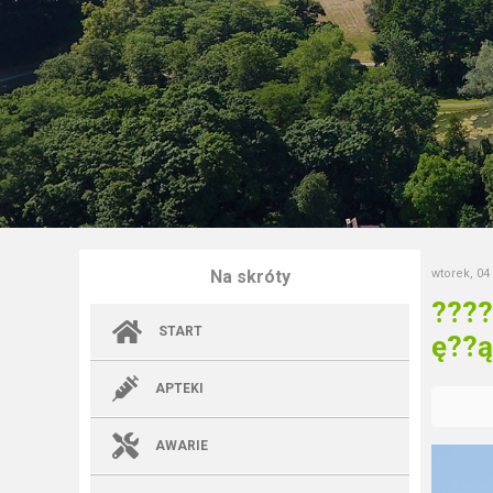
Na skróty
wtorek, 04
????
START
ę??ą
APTEKI
AWARIE