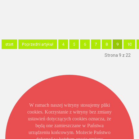
start
Poprzedni artykuł
4
5
6
7
8
9
10
Strona 9 z 22
W ramach naszej witryny stosujemy pliki
cookies. Korzystanie z witryny bez zmiany
ustawień dotyczących cookies oznacza, że
będą one zamieszczane w Państwa
urządzeniu końcowym. Możecie Państwo