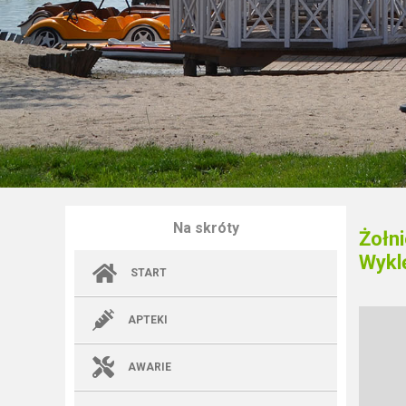
Na skróty
Żołn
Wykl
START
APTEKI
AWARIE