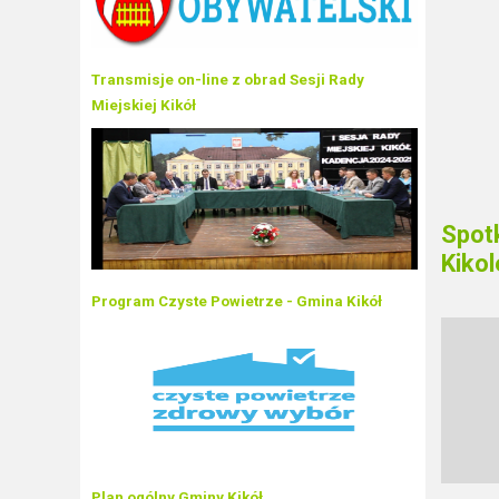
Transmisje on-line z obrad Sesji Rady
Miejskiej Kikół
Spotk
Kiko
Program Czyste Powietrze - Gmina Kikół
Plan ogólny Gminy Kikół