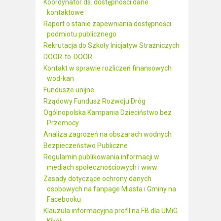
Koordynator ds. dostępności dane
kontaktowe
Raport o stanie zapewniania dostępności
podmiotu publicznego
Rekrutacja do Szkoły Inicjatyw Strażniczych
DOOR-to-DOOR
Kontakt w sprawie rozliczeń finansowych
wod-kan
Fundusze unijne
Rządowy Fundusz Rozwoju Dróg
Ogólnopolska Kampania Dzieciństwo bez
Przemocy
Analiza zagrożeń na obszarach wodnych
Bezpieczeństwo Publiczne
Regulamin publikowania informacji w
mediach społecznościowych i www
Zasady dotyczące ochrony danych
osobowych na fanpage Miasta i Gminy na
Facebooku
Klauzula informacyjna profil na FB dla UMiG