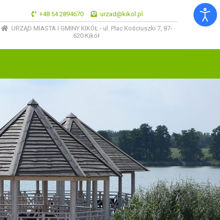
+48 54 2894670
urzad@kikol.pl
URZĄD MIASTA I GMINY KIKÓŁ - ul. Plac Kościuszki 7, 87-
620 Kikół